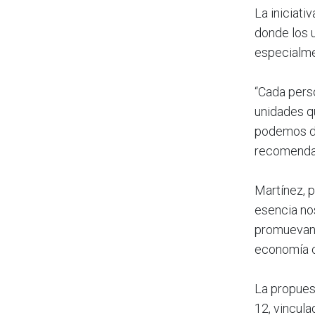
La iniciati
donde los 
especialme
“Cada perso
unidades qu
podemos de
recomendam
Martínez, p
esencia no
promuevan 
economía ci
La propues
12, vincul