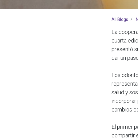
All Blogs
La cooperat
cuarta edic
presentó s
dar un pas
Los odontó
representar
salud y sos
incorporar
cambios co
El primer p
compartir 