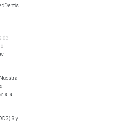
edDentis,
s de
no
ue
“Nuestra
ue
r a la
ODS) 8 y
o