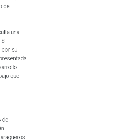
o de
ulta una
 8
n con su
 presentada
arrollo
bajo que
s de
án
paragüeros.