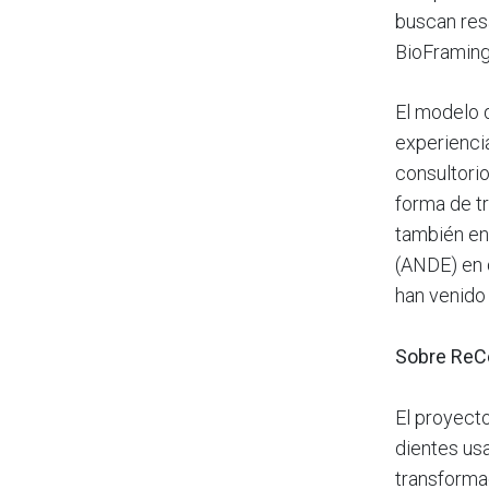
buscan res
BioFraming
El modelo 
experienci
consultorio
forma de tr
también en
(ANDE) en 
han venido 
Sobre ReCe
El proyecto
dientes us
transforma