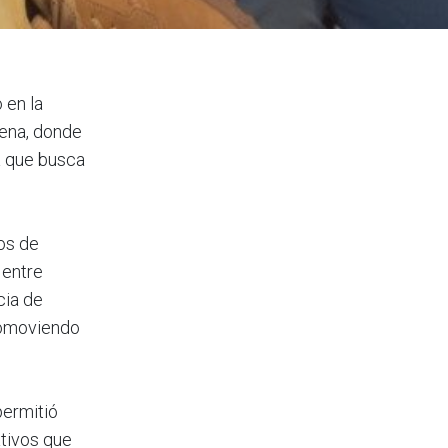
 en la
rena, donde
a que busca
os de
 entre
cia de
romoviendo
permitió
tivos que